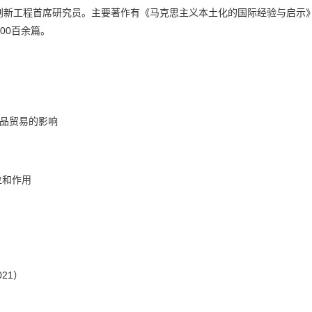
27）创新工程首席研究员。主要著作有《马克思主义本土化的国际经验与启
00百余篇。
产品贸易的影响
位和作用
21）