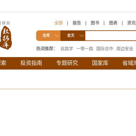
全部
|
报告
|
图书
|
图表
|
资讯
全库
全文
热词推荐：
丝路学
一带一路
国际合作
周边安全
互联互通
探索
投资指南
专题研究
国家库
省域
。