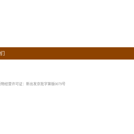
们
版物经营许可证：新出发京批字第版0079号