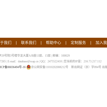
|
|
|
|
于我们
联系我们
帮助中心
定制服务
加入我
院3号楼华龙大厦A/B座13层、15层 | 邮编：100029
 | E-mail：database@ssap.cn | QQ：2475522410 | 您当前的IP是：
216.73.217.112
ICP备06036494号-16
京公网安备11010202008212号
新出网证（京）字094号
出