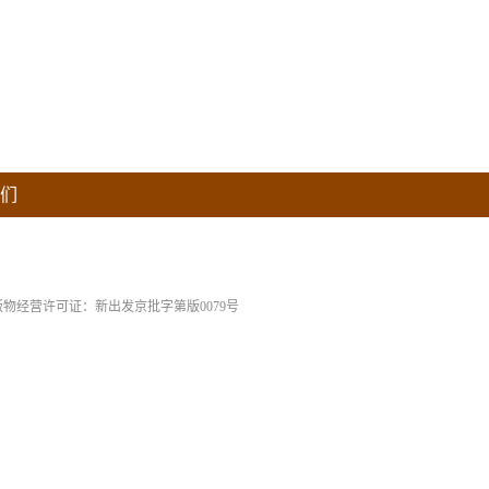
们
版物经营许可证：新出发京批字第版0079号