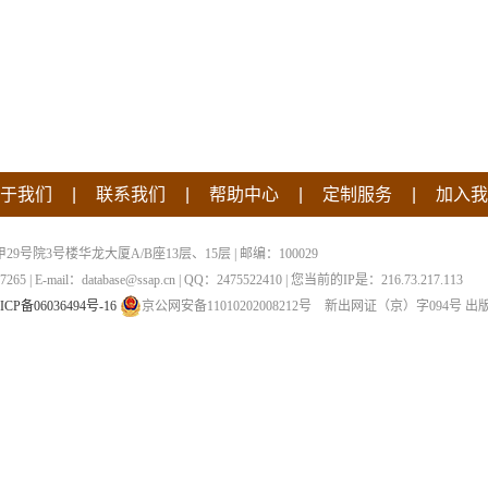
|
|
|
|
于我们
联系我们
帮助中心
定制服务
加入我
院3号楼华龙大厦A/B座13层、15层 | 邮编：100029
 | E-mail：database@ssap.cn | QQ：2475522410 | 您当前的IP是：
216.73.217.113
ICP备06036494号-16
京公网安备11010202008212号
新出网证（京）字094号
出