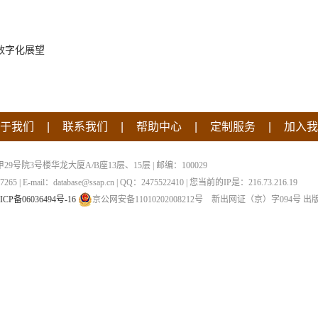
数字化展望
|
|
|
|
于我们
联系我们
帮助中心
定制服务
加入我
院3号楼华龙大厦A/B座13层、15层 | 邮编：100029
 | E-mail：database@ssap.cn | QQ：2475522410 | 您当前的IP是：
216.73.216.19
ICP备06036494号-16
京公网安备11010202008212号
新出网证（京）字094号
出