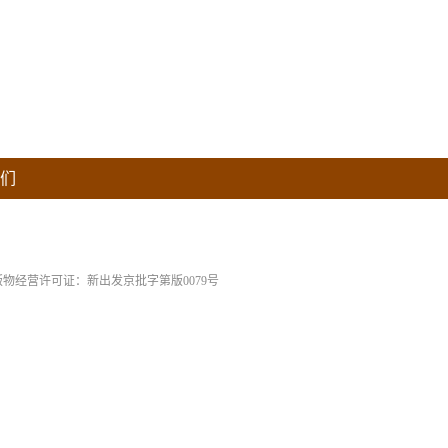
们
版物经营许可证：新出发京批字第版0079号