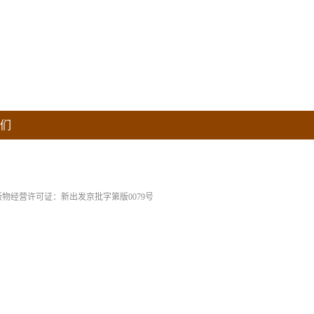
们
版物经营许可证：新出发京批字第版0079号