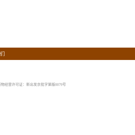
们
版物经营许可证：新出发京批字第版0079号