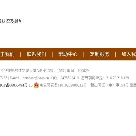
发展状况及趋势
|
|
|
|
于我们
联系我们
帮助中心
定制服务
加入我
院3号楼华龙大厦A/B座13层、15层 | 邮编：100029
 | E-mail：database@ssap.cn | QQ：2475522410 | 您当前的IP是：
216.73.216.139
ICP备06036494号-16
京公网安备11010202008212号
新出网证（京）字094号
出