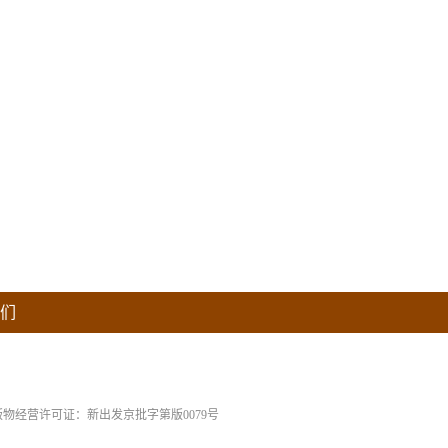
们
版物经营许可证：新出发京批字第版0079号