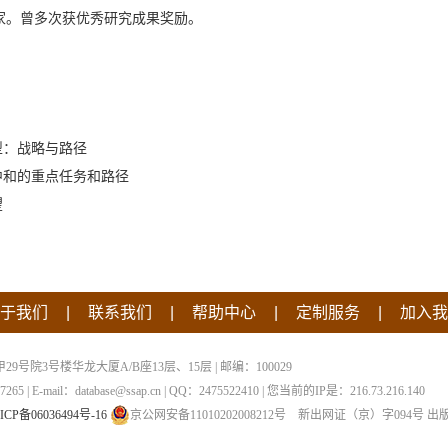
家。曾多次获优秀研究成果奖励。
型：战略与路径
中和的重点任务和路径
望
|
|
|
|
于我们
联系我们
帮助中心
定制服务
加入我
院3号楼华龙大厦A/B座13层、15层 | 邮编：100029
 | E-mail：database@ssap.cn | QQ：2475522410 | 您当前的IP是：
216.73.216.140
ICP备06036494号-16
京公网安备11010202008212号
新出网证（京）字094号
出