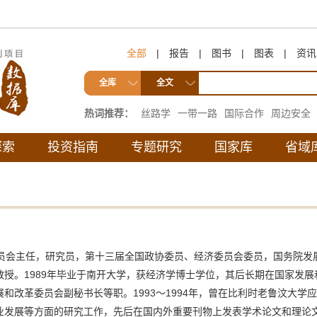
全部
|
报告
|
图书
|
图表
|
资讯
全库
全文
热词推荐：
丝路学
一带一路
国际合作
周边安全
互联互通
探索
投资指南
专题研究
国家库
省域
会主任，研究员，第十三届全国政协委员、经济委员会委员，国务院发
授。1989年毕业于南开大学，获经济学博士学位，其后长期在国家发
和改革委员会副秘书长等职。1993～1994年，曾在比利时老鲁汶大学
业发展
等方面的研究工作，先后在国内外重要刊物上发表学术论文和理论文