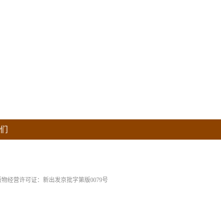
们
版物经营许可证：新出发京批字第版0079号