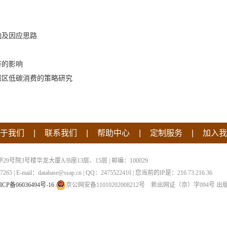
响及因应思路
济的影响
湾区低碳消费的策略研究
|
|
|
|
于我们
联系我们
帮助中心
定制服务
加入我
院3号楼华龙大厦A/B座13层、15层 | 邮编：100029
 | E-mail：database@ssap.cn | QQ：2475522410 | 您当前的IP是：
216.73.216.36
ICP备06036494号-16
京公网安备11010202008212号
新出网证（京）字094号
出