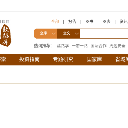
全部
|
报告
|
图书
|
图表
|
资讯
全库
全文
热词推荐：
丝路学
一带一路
国际合作
周边安全
互联互通
探索
投资指南
专题研究
国家库
省域
。