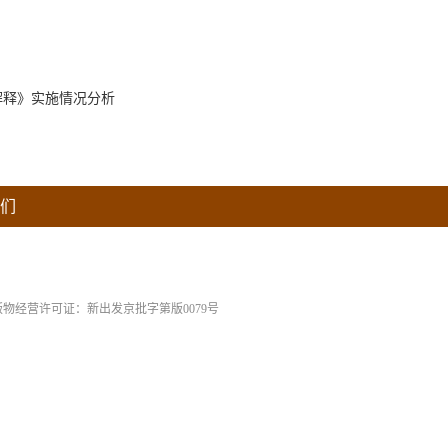
解释》实施情况分析
们
版物经营许可证：新出发京批字第版0079号