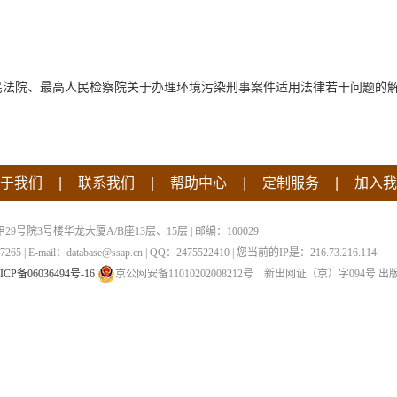
民法院、最高人民检察院关于办理环境污染刑事案件适用法律若干问题的
|
|
|
|
于我们
联系我们
帮助中心
定制服务
加入我
院3号楼华龙大厦A/B座13层、15层 | 邮编：100029
 | E-mail：database@ssap.cn | QQ：2475522410 | 您当前的IP是：
216.73.216.114
ICP备06036494号-16
京公网安备11010202008212号
新出网证（京）字094号
出