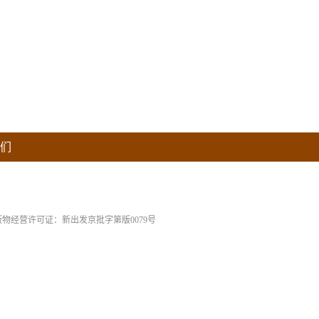
们
版物经营许可证：新出发京批字第版0079号