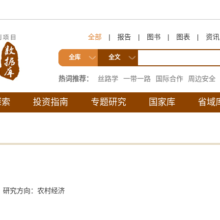
全部
|
报告
|
图书
|
图表
|
资讯
全库
全文
热词推荐：
丝路学
一带一路
国际合作
周边安全
互联互通
探索
投资指南
专题研究
国家库
省域
，研究方向：农村经济