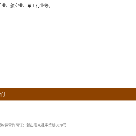
矿业、航空业、军工行业等。
们
版物经营许可证：新出发京批字第版0079号