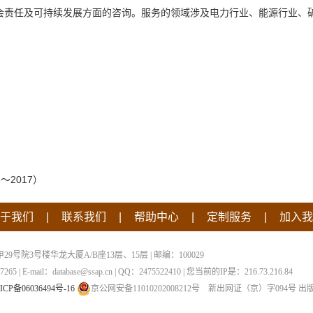
会责任及可持续发展方面的咨询。服务的领域涉及电力行业、能源行业、
）
～2017）
|
|
|
|
于我们
联系我们
帮助中心
定制服务
加入我
院3号楼华龙大厦A/B座13层、15层 | 邮编：100029
 | E-mail：database@ssap.cn | QQ：2475522410 | 您当前的IP是：
216.73.216.84
ICP备06036494号-16
京公网安备11010202008212号
新出网证（京）字094号
出