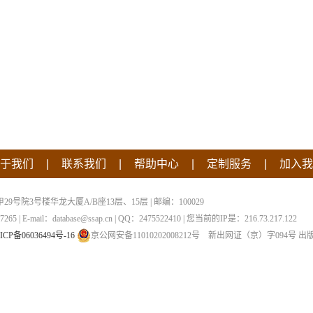
|
|
|
|
于我们
联系我们
帮助中心
定制服务
加入我
院3号楼华龙大厦A/B座13层、15层 | 邮编：100029
 | E-mail：database@ssap.cn | QQ：2475522410 | 您当前的IP是：
216.73.217.122
ICP备06036494号-16
京公网安备11010202008212号
新出网证（京）字094号
出