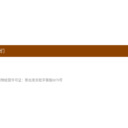
们
版物经营许可证：新出发京批字第版0079号