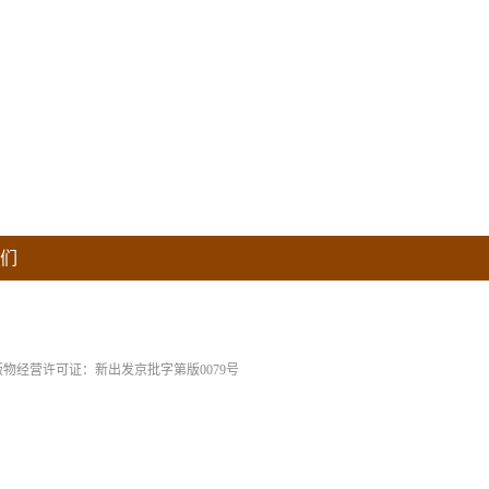
们
版物经营许可证：新出发京批字第版0079号