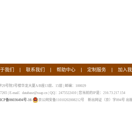
|
|
|
|
于我们
联系我们
帮助中心
定制服务
加入我
院3号楼华龙大厦A/B座13层、15层 | 邮编：100029
 | E-mail：database@ssap.cn | QQ：2475522410 | 您当前的IP是：
216.73.217.154
ICP备06036494号-16
京公网安备11010202008212号
新出网证（京）字094号
出