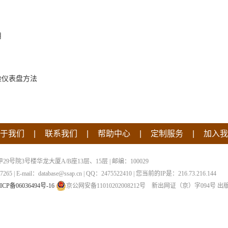
用
险仪表盘方法
|
|
|
|
于我们
联系我们
帮助中心
定制服务
加入我
院3号楼华龙大厦A/B座13层、15层 | 邮编：100029
 | E-mail：database@ssap.cn | QQ：2475522410 | 您当前的IP是：
216.73.216.144
ICP备06036494号-16
京公网安备11010202008212号
新出网证（京）字094号
出