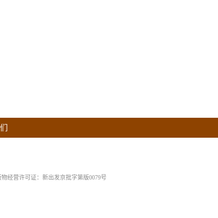
们
版物经营许可证：新出发京批字第版0079号