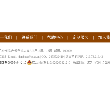
|
|
|
|
于我们
联系我们
帮助中心
定制服务
加入我
院3号楼华龙大厦A/B座13层、15层 | 邮编：100029
 | E-mail：database@ssap.cn | QQ：2475522410 | 您当前的IP是：
216.73.216.43
ICP备06036494号-16
京公网安备11010202008212号
新出网证（京）字094号
出