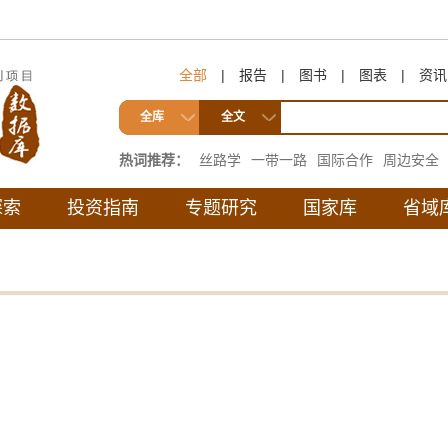
全部
|
报告
|
图书
|
图表
|
资讯
全库
全文
热词推荐：
丝路学
一带一路
国际合作
周边安全
互联互通
探索
投资指南
专题研究
国家库
省域