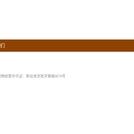
们
版物经营许可证：新出发京批字第版0079号