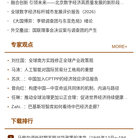
融合创新 引领未来——北京数字经济高质量发展的新阶段与新跃升
全球数字经济标杆城市发展评价报告（2026）
《大国博弈：李顿调查团与东亚危局》绪论
外交鏖战：国联理事会决议案与调查团的产生
专家观点
MORE+
刘仕国：全球南方实践修正全球产业政策观
马涛：人工智能对国际贸易分工格局的重塑
苏庆...：中国加入CPTPP的经济效应评估报告
曾向红：构建中国—中亚命运共同体的机制、内涵与路径
任琳：推动全球治理更加公正合理：促进世界经济持续健康发展
Zahi...：巴基斯坦智库如何看待中巴经济走廊？
下载排行
马歇尔调处时期苏联对华政策的演变（1945年12月～1947年1月）