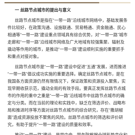
一 丝路节点城市的提出与意义
丝路节点城市是指在“一带一路”沿线城市网络中，基础发展条
件比较好，在政策沟通、设施联通、贸易畅通、资金融通、民心
相通等“一带一路”建设重点领域具有综合优势，对“一带一路”城市
走廊和“一带一路”沿线城市网络及广大地域有较强集聚、辐射及
撬动等作用的城市，是推动“一带一路”建设顺利实施的重要抓手
和重点对接对象。
丝路节点城市是“一带一路”建设中促进“五通”发展，进而推进
“一带一路”倡议成功实施的重要选择。确定丝路节点城市，是在
我国各方面资源仍然有限情况下，保证政策和资源投入聚焦，实
现早期收获示范，撬动全局的有效手段。要真正发挥丝路节点城
市的作用的重中之重是“一带一路”沿线城市中丝路节点城市的确
定与分类。而在当前的理论和实践中，缺乏在筛选评价、战略布
局和推进时序等方面对丝路节点城市的综合研究，存在“撒胡椒
面”造成资源投放不聚焦的风险。丝路节点城市的筛选和评价研
究，有助于提升“一带一路”建设的质量和效率。
推动“一带一路”建设，是党中央、国务院根据全球形势变化和