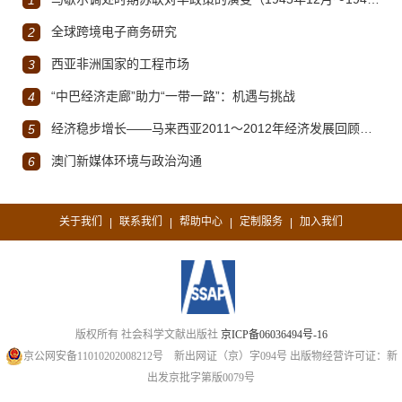
1
全球跨境电子商务研究
2
西亚非洲国家的工程市场
3
“中巴经济走廊”助力“一带一路”：机遇与挑战
4
经济稳步增长——马来西亚2011～2012年经济发展回顾与展望
5
澳门新媒体环境与政治沟通
6
关于我们
联系我们
帮助中心
定制服务
加入我们
|
|
|
|
版权所有 社会科学文献出版社
京ICP备06036494号-16
京公网安备11010202008212号
新出网证（京）字094号
出版物经营许可证：新
出发京批字第版0079号