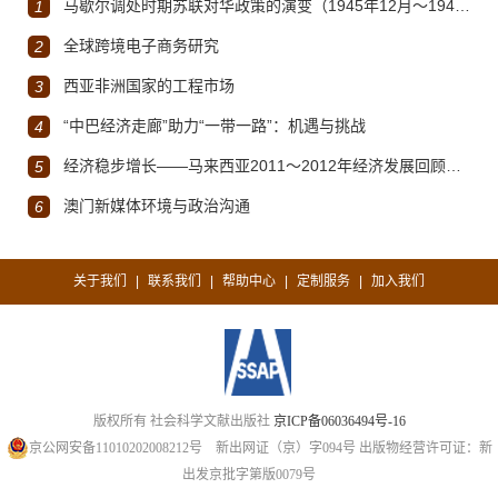
马歇尔调处时期苏联对华政策的演变（1945年12月～1947年1月）
1
全球跨境电子商务研究
2
西亚非洲国家的工程市场
3
“中巴经济走廊”助力“一带一路”：机遇与挑战
4
经济稳步增长——马来西亚2011～2012年经济发展回顾与展望
5
澳门新媒体环境与政治沟通
6
关于我们
联系我们
帮助中心
定制服务
加入我们
|
|
|
|
版权所有 社会科学文献出版社
京ICP备06036494号-16
京公网安备11010202008212号
新出网证（京）字094号
出版物经营许可证：新
出发京批字第版0079号