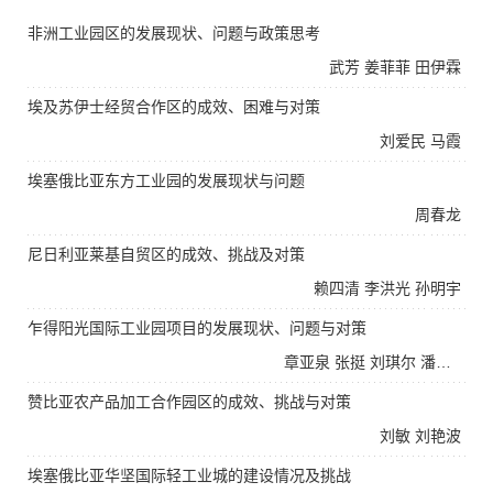
非洲工业园区的发展现状、问题与政策思考
武芳
姜菲菲
田伊霖
埃及苏伊士经贸合作区的成效、困难与对策
刘爱民
马霞
埃塞俄比亚东方工业园的发展现状与问题
周春龙
尼日利亚莱基自贸区的成效、挑战及对策
赖四清
李洪光
孙明宇
乍得阳光国际工业园项目的发展现状、问题与对策
章亚泉
张挺
刘琪尔
潘怡如
赞比亚农产品加工合作园区的成效、挑战与对策
刘敏
刘艳波
埃塞俄比亚华坚国际轻工业城的建设情况及挑战