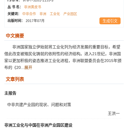
I S B N：
978-7-5201-1155-3
丛 书 名：
非洲黄皮书
关键词：
中非合作
非洲
工业化
产业园区
出版时间：
2017年07月
生成引文
中文摘要
非洲国家独立伊始就将工业化列为经济发展的重要目标，希望
借此改变被殖民化铸就的依附性的经济结构。进入21世纪，非洲国
家以更加积极的姿态推进工业化进程，非洲联盟委员会在2015年颁
布的《20...
展开
文章列表
主报告
中非共建产业园的现状、问题和对策
王洪一
非洲工业化与中国在非洲产业园区建设