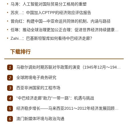
马涛：人工智能对国际贸易分工格局的重塑
苏庆...：中国加入CPTPP的经济效应评估报告
曾向红：构建中国—中亚命运共同体的机制、内涵与路径
任琳：推动全球治理更加公正合理：促进世界经济持续健康发展
Zahi...：巴基斯坦智库如何看待中巴经济走廊？
下载排行
马歇尔调处时期苏联对华政策的演变（1945年12月～1947年1月）
1
全球跨境电子商务研究
2
西亚非洲国家的工程市场
3
“中巴经济走廊”助力“一带一路”：机遇与挑战
4
经济稳步增长——马来西亚2011～2012年经济发展回顾与展望
5
澳门新媒体环境与政治沟通
6