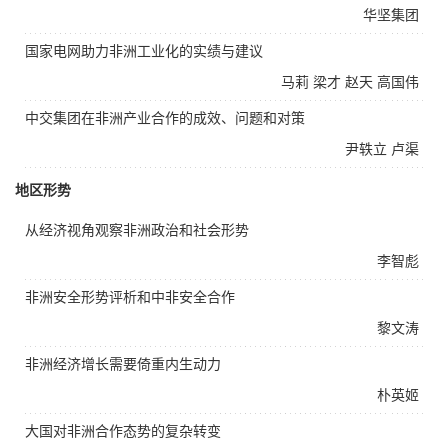
华坚集团
国家电网助力非洲工业化的实绩与建议
马莉
梁才
赵天
高国伟
中交集团在非洲产业合作的成效、问题和对策
尹轶立
卢渠
地区形势
从经济视角观察非洲政治和社会形势
李智彪
非洲安全形势评析和中非安全合作
黎文涛
非洲经济增长需要倚重内生动力
朴英姬
大国对非洲合作态势的复杂转变