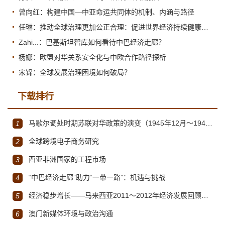
曾向红：构建中国—中亚命运共同体的机制、内涵与路径
任琳：推动全球治理更加公正合理：促进世界经济持续健康发展
Zahi...：巴基斯坦智库如何看待中巴经济走廊？
杨娜：欧盟对华关系安全化与中欧合作路径探析
宋锦：全球发展治理困境如何破局？
下载排行
马歇尔调处时期苏联对华政策的演变（1945年12月～1947年1月）
1
全球跨境电子商务研究
2
西亚非洲国家的工程市场
3
“中巴经济走廊”助力“一带一路”：机遇与挑战
4
经济稳步增长——马来西亚2011～2012年经济发展回顾与展望
5
澳门新媒体环境与政治沟通
6