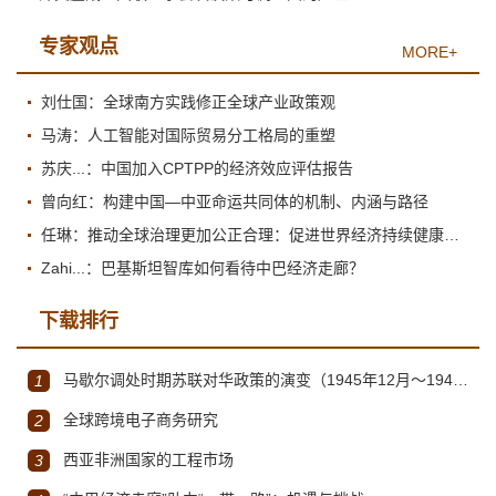
专家观点
MORE+
刘仕国：全球南方实践修正全球产业政策观
马涛：人工智能对国际贸易分工格局的重塑
苏庆...：中国加入CPTPP的经济效应评估报告
曾向红：构建中国—中亚命运共同体的机制、内涵与路径
任琳：推动全球治理更加公正合理：促进世界经济持续健康发展
Zahi...：巴基斯坦智库如何看待中巴经济走廊？
下载排行
马歇尔调处时期苏联对华政策的演变（1945年12月～1947年1月）
1
全球跨境电子商务研究
2
西亚非洲国家的工程市场
3