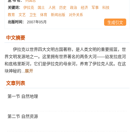
丛 书 名：
列国志
关键词：
伊拉克
国土
人民
历史
政治
经济
军事
科技
教育
文艺
卫生
体育
新闻出版
对外关系
出版时间：
2007年05月
生成引文
中文摘要
伊拉克以世界四大文明古国著称，是人类文明的重要摇篮，世
界文明发源地之一。这里拥有世界著名的两条大河——幼发拉底河
和底格里斯河，它们是伊拉克的母亲河，养育了伊拉克人民。在这
块神秘的...
展开
文章列表
第一节 自然地理
第二节 自然资源