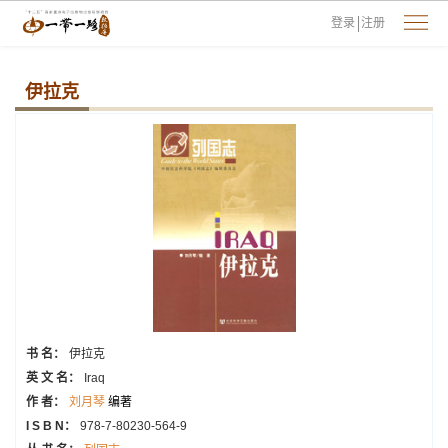
登录
注册
伊拉克
书 名：
伊拉克
英 文 名：
Iraq
作 者：
刘月琴
编著
I S B N：
978-7-80230-564-9