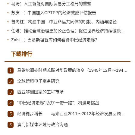
马涛：人工智能对国际贸易分工格局的重塑
苏庆...：中国加入CPTPP的经济效应评估报告
曾向红：构建中国—中亚命运共同体的机制、内涵与路径
任琳：推动全球治理更加公正合理：促进世界经济持续健康发展
Zahi...：巴基斯坦智库如何看待中巴经济走廊？
下载排行
马歇尔调处时期苏联对华政策的演变（1945年12月～1947年1月）
1
全球跨境电子商务研究
2
西亚非洲国家的工程市场
3
“中巴经济走廊”助力“一带一路”：机遇与挑战
4
经济稳步增长——马来西亚2011～2012年经济发展回顾与展望
5
澳门新媒体环境与政治沟通
6