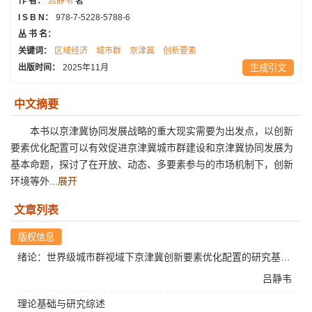
作 者：
吕静韦
著
I S B N：
978-7-5228-5788-6
丛 书 名：
关键词：
区域经济
城市群
京津冀
创新要素
出版时间：
2025年11月
生成引文
中文摘要
本书以京津冀协同发展战略的重大现实需要为出发点，以创新
要素优化配置可以有效促进京津冀城市群建设和京津冀协同发展为
基本命题，探讨了在开放、动态、多要素参与的市场机制下，创新
环境等外...
展开
文章列表
绪论：世界级城市群视域下京津冀创新要素优化配置的研究基础与核心要义
吕静韦
理论基础与研究综述