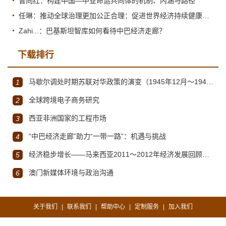
曾向红：构建中国—中亚命运共同体的机制、内涵与路径
任琳：推动全球治理更加公正合理：促进世界经济持续健康发展
Zahi...：巴基斯坦智库如何看待中巴经济走廊？
下载排行
马歇尔调处时期苏联对华政策的演变（1945年12月～1947年1月）
1
全球跨境电子商务研究
2
西亚非洲国家的工程市场
3
“中巴经济走廊”助力“一带一路”：机遇与挑战
4
经济稳步增长——马来西亚2011～2012年经济发展回顾与展望
5
澳门新媒体环境与政治沟通
6
关于我们
联系我们
帮助中心
定制服务
加入我们
|
|
|
|