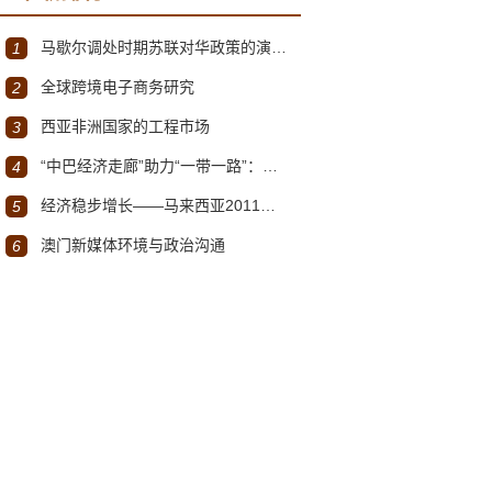
马歇尔调处时期苏联对华政策的演变（1945年12月～1947年1月）
1
全球跨境电子商务研究
2
西亚非洲国家的工程市场
3
“中巴经济走廊”助力“一带一路”：机遇与挑战
4
经济稳步增长——马来西亚2011～2012年经济发展回顾与展望
5
澳门新媒体环境与政治沟通
6
军
谭英庆
张玮
戴险峰
秦龙