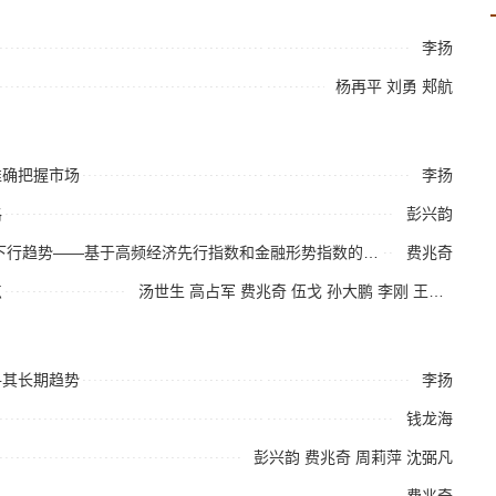
李扬
杨再平
刘勇
郏航
准确把握市场
李扬
格
彭兴韵
2017年中国宏观经济运行：短期企稳难改下行趋势——基于高频经济先行指数和金融形势指数的分析
费兆奇
点
汤世生
高占军
费兆奇
伍戈
孙大鹏
李刚
王雪
李怀
寻其长期趋势
李扬
钱龙海
彭兴韵
费兆奇
周莉萍
沈弼凡
费兆奇