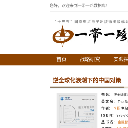
您好，欢迎来到一带一路数据库！
首页
战略研究
实践
逆全球化浪潮下的中国对策
书 名：
逆全球化
英 文 名：
The So
作 者：
李扬
主编
I S B N：
978-7-
丛 书 名：
金融智