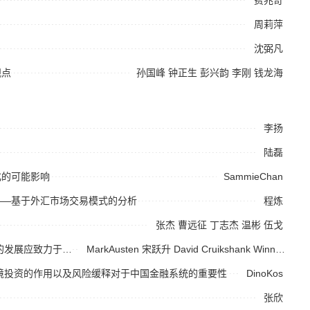
周莉萍
沈弼凡
观点
孙国峰
钟正生
彭兴韵
李刚
钱龙海
李扬
陆磊
化的可能影响
SammieChan
——基于外汇市场交易模式的分析
程炼
张杰
曹远征
丁志杰
温彬
伍戈
中国金融市场与金融全球化 中国资本市场的发展应致力于创造流动性更好的资本市场
MarkAusten
宋跃升
David Cruikshank
Winnie Pun
境投资的作用以及风险缓释对于中国金融系统的重要性
DinoKos
张欣