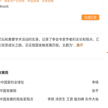
济
国家资产负债表
财富管理
宏观金融
9年09月
生成引文
论坛和重要学术活动的实录，记录了参会专家学者的言论和观点，汇
验室成长之路，见证我国金融发展历程，主题为“...
展开
发展观
展中国家的全球化
李扬
的中国发展观
张平
的中国发展的观各家观点
李扬
汤世生
王君
殷剑峰
矢作大祐