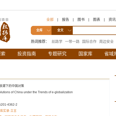
全部
|
报告
|
图书
|
图表
|
资讯
全库
全文
热词推荐：
丝路学
一带一路
国际合作
周边安全
互联互通
探索
投资指南
专题研究
国家库
省域
浪潮下的中国对策
lutions of China under the Trends of e-globalization
5201-4362-2
库实录·立言