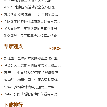
2025年北京服务主场外交研究报告
2025年北京国际活动安全保障研究报告
融合创新 引领未来——北京数字经济高质量发展的新阶段与新跃升
全球数字经济标杆城市发展评价报告（2026）
《大国博弈：李顿调查团与东亚危局》绪论
外交鏖战：国联理事会决议案与调查团的产生
专家观点
MORE+
刘仕国：全球南方实践修正全球产业政策观
马涛：人工智能对国际贸易分工格局的重塑
苏庆...：中国加入CPTPP的经济效应评估报告
曾向红：构建中国—中亚命运共同体的机制、内涵与路径
任琳：推动全球治理更加公正合理：促进世界经济持续健康发展
Zahi...：巴基斯坦智库如何看待中巴经济走廊？
下载排行