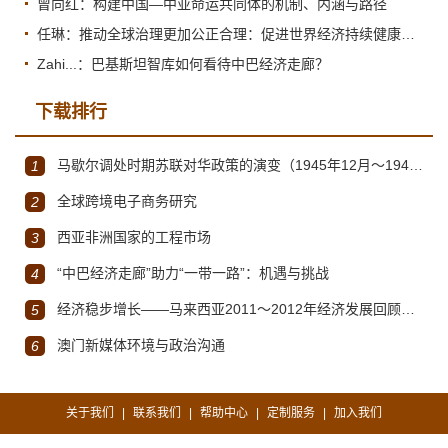
曾向红：构建中国—中亚命运共同体的机制、内涵与路径
任琳：推动全球治理更加公正合理：促进世界经济持续健康发展
Zahi...：巴基斯坦智库如何看待中巴经济走廊？
下载排行
马歇尔调处时期苏联对华政策的演变（1945年12月～1947年1月）
1
全球跨境电子商务研究
2
西亚非洲国家的工程市场
3
“中巴经济走廊”助力“一带一路”：机遇与挑战
4
经济稳步增长——马来西亚2011～2012年经济发展回顾与展望
5
澳门新媒体环境与政治沟通
6
关于我们
联系我们
帮助中心
定制服务
加入我们
|
|
|
|