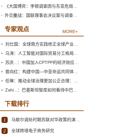
《大国博弈：李顿调查团与东亚危局》绪论
外交鏖战：国联理事会决议案与调查团的产生
专家观点
MORE+
刘仕国：全球南方实践修正全球产业政策观
马涛：人工智能对国际贸易分工格局的重塑
苏庆...：中国加入CPTPP的经济效应评估报告
曾向红：构建中国—中亚命运共同体的机制、内涵与路径
任琳：推动全球治理更加公正合理：促进世界经济持续健康发展
Zahi...：巴基斯坦智库如何看待中巴经济走廊？
下载排行
马歇尔调处时期苏联对华政策的演变（1945年12月～1947年1月）
1
全球跨境电子商务研究
2