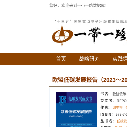
您好，欢迎来到一带一路数据库！
首页
战略研究
实践
欧盟低碳发展报告（2023～20
书 名：
欧盟低碳发
英 文 名：
REPO
作 者：
谢申祥
I S B N：
978-7-
丛 书 名：
低碳发