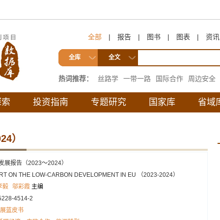
全部
|
报告
|
图书
|
图表
|
资讯
全库
全文
热词推荐：
丝路学
一带一路
国际合作
周边安全
互联互通
探索
投资指南
专题研究
国家库
省域
24）
展报告（2023～2024）
RT ON THE LOW-CARBON DEVELOPMENT IN EU （2023-2024）
李毅
邬彩霞
主编
5228-4514-2
展蓝皮书