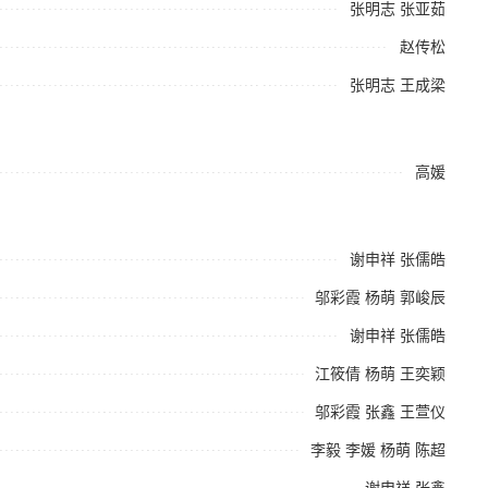
张明志
张亚茹
赵传松
张明志
王成梁
高媛
谢申祥
张儒皓
邬彩霞
杨萌
郭峻辰
谢申祥
张儒皓
江筱倩
杨萌
王奕颖
邬彩霞
张鑫
王萱仪
李毅
李媛
杨萌
陈超
谢申祥
张鑫