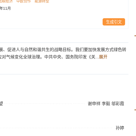
低碳经济
中欧合作
能源转型
4年11月
生成引文
发展、促进人与自然和谐共生的战略目标。我们要加快发展方式绿色转
对气候变化全球治理。中共中央、国务院印发《关...
展开
望
谢申祥
李毅
邬彩霞
孙婷