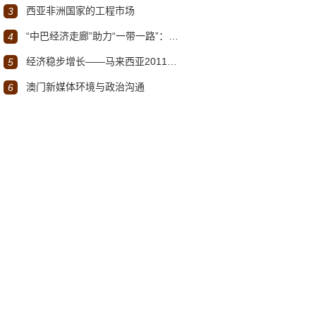
西亚非洲国家的工程市场
3
“中巴经济走廊”助力“一带一路”：机遇与挑战
4
经济稳步增长——马来西亚2011～2012年经济发展回顾与展望
5
澳门新媒体环境与政治沟通
6